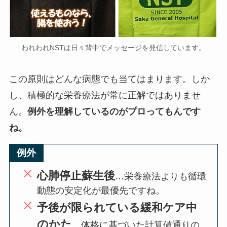
われわれNSTは日々背中でメッセージを発信しています。
この原則はどんな病態でも当てはまります。しか
し、積極的な栄養療法が常に正解ではありませ
ん。
例外を理解しているのがプロってもんです
ね。
例外
心肺停止蘇生後
…栄養療法よりも循環
動態の安定化が最優先ですね。
予後が限られている緩和ケア中
のかた
…体格に基づいた計算値通りの