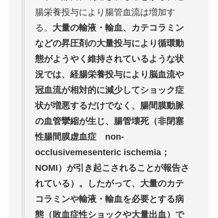
腸栄養投与により腸管血流は増加す
る。
大量の輸液・輸血、カテコラミン
などの昇圧剤の大量投与により循環動
態がようやく維持されているような状
況では、経腸栄養投与により脳血流や
冠血流が相対的に減少してショック症
状が増悪するだけでなく、腸間膜動脈
の血管攣縮が生じ、腸管壊死（非閉塞
性腸間膜虚血症 non-
occlusivemesenteric ischemia；
NOMI）が引き起こされることが報告さ
れている）。したがって、大量のカテ
コラミンや輸液・輸血を必要とする病
態（敗血症性ショックや大量出血）で