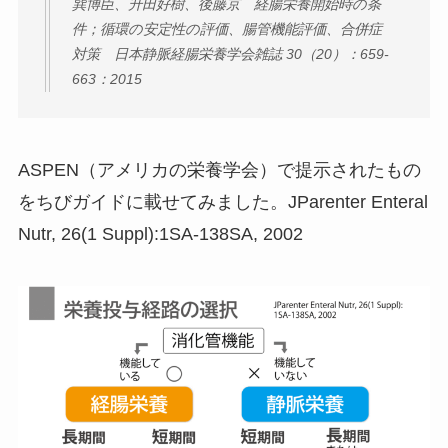
巽博臣、升田好樹、後藤京 経腸栄養開始時の条
件；循環の安定性の評価、腸管機能評価、合併症
対策 日本静脈経腸栄養学会雑誌 30（20）：659-
663：2015
ASPEN（アメリカの栄養学会）で提示されたもの
をちびガイドに載せてみました。JParenter Enteral
Nutr, 26(1 Suppl):1SA-138SA, 2002