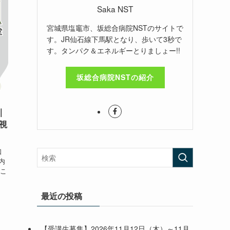
Saka NST
宮城県塩竈市、坂総合病院NSTのサイトで
す。JR仙石線下馬駅となり、歩いて3秒で
す。タンパク＆エネルギーとりましょー!!
坂総合病院NSTの紹介
｜
視
口
内
こ
最近の投稿
【受講生募集】2026年11月12日（木）～11月