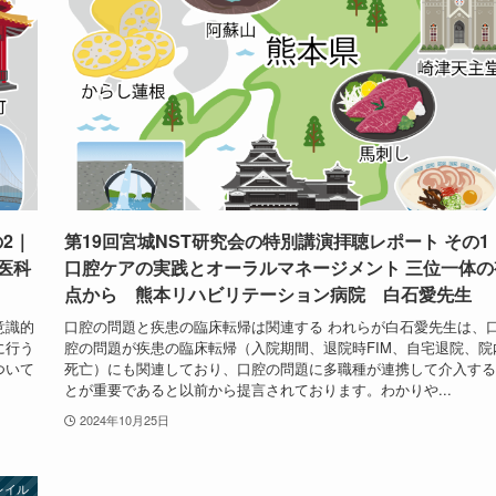
2｜
第19回宮城NST研究会の特別講演拝聴レポート その1
医科
口腔ケアの実践とオーラルマネージメント 三位一体の
点から 熊本リハビリテーション病院 白石愛先生
意識的
口腔の問題と疾患の臨床転帰は関連する われらが白石愛先生は、
に行う
腔の問題が疾患の臨床転帰（入院期間、退院時FIM、自宅退院、院
ついて
死亡）にも関連しており、口腔の問題に多職種が連携して介入する
とが重要であると以前から提言されております。わかりや...
2024年10月25日
レイル