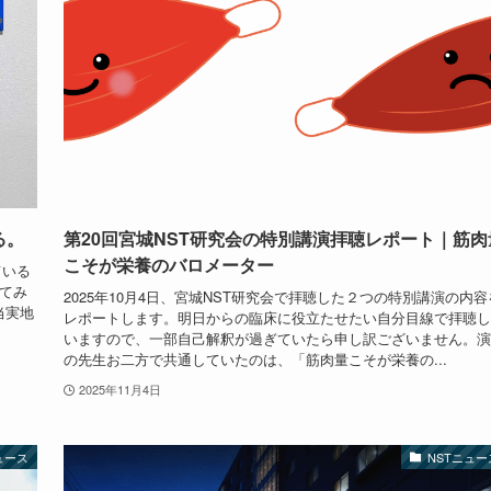
る。
第20回宮城NST研究会の特別講演拝聴レポート｜筋肉
こそが栄養のバロメーター
ている
てみ
2025年10月4日、宮城NST研究会で拝聴した２つの特別講演の内容
当実地
レポートします。明日からの臨床に役立たせたい自分目線で拝聴し
いますので、一部自己解釈が過ぎていたら申し訳ございません。演
の先生お二方で共通していたのは、「筋肉量こそが栄養の...
2025年11月4日
ュース
NSTニュー