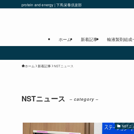
protein and energy | 下馬栄養倶楽部
ホーム
新着記事
輸液製剤組成
ホーム
新着記事
NSTニュース
NSTニュース
– category –
NSTニ