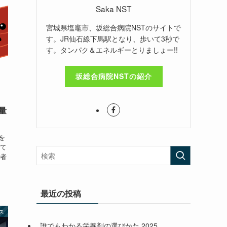
Saka NST
宮城県塩竈市、坂総合病院NSTのサイトで
す。JR仙石線下馬駅となり、歩いて3秒で
す。タンパク＆エネルギーとりましょー!!
坂総合病院NSTの紹介
量
を
て
者
最近の投稿
ス
誰でもわかる栄養剤の選びかた 2025