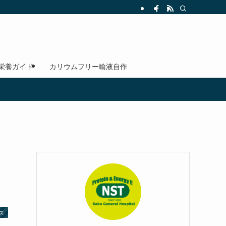
 栄養ガイド
カリウムフリー輸液自作
ス