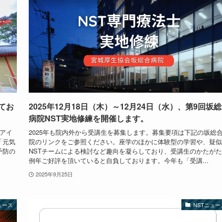
てお
2025年12月18日（木）～12月24日（水）、第9回坂
病院NST実地修練を開催します。
のアイ
2025年も院内外から受講生を募集します。募集要項は下記の坂総
「元気
院のリンクをご参照ください。座学のほかに体験型の学習や、疑似
予防の
NSTチームによる検討など趣向を凝らしており、受講生のかたが
例年ご好評を頂いていると自負しております。今年も「受講...
2025年9月25日
ュース
NSTニュー