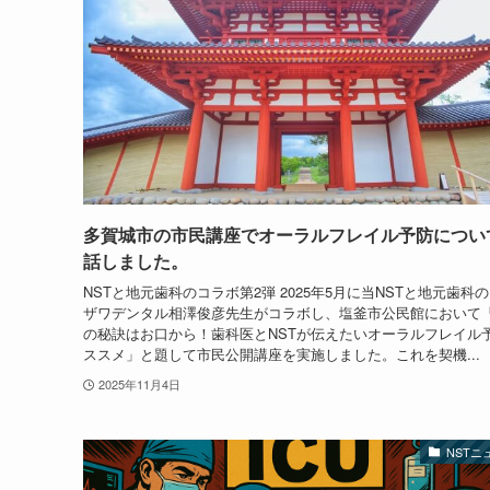
多賀城市の市民講座でオーラルフレイル予防につい
話しました。
NSTと地元歯科のコラボ第2弾 2025年5月に当NSTと地元歯科
ザワデンタル相澤俊彦先生がコラボし、塩釜市公民館において
の秘訣はお口から！歯科医とNSTが伝えたいオーラルフレイル
ススメ」と題して市民公開講座を実施しました。これを契機...
2025年11月4日
NSTニ