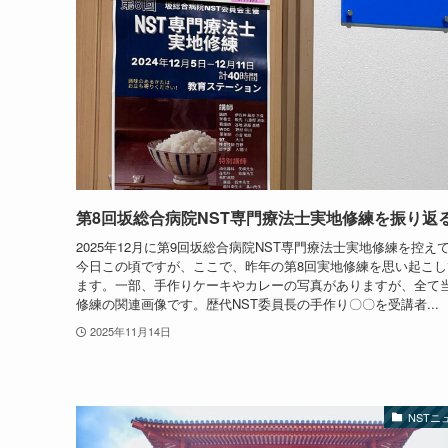
第8回坂総合病院NST専門療法士実地修練を振り返
2025年12月に第9回坂総合病院NST専門療法士実地修練を控え
今日この頃ですが、ここで、昨年の第8回実地修練を思い起こし
ます。一部、手作りケーキやカレーの写真がありますが、全て
修練の関連画像です。歴代NST委員長の手作り〇〇を受講者...
2025年11月14日
NSTニ