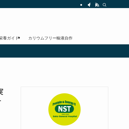
 栄養ガイド
カリウムフリー輸液自作
実
テ