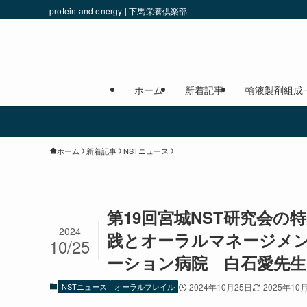
protein and energy | 下馬栄養倶楽部
ホーム
新着記事
輸液製剤組成
ホーム
新着記事
NSTニュース
第19回宮城NST研究会の
2024
践とオーラルマネージメン
10/25
ーション病院 白石愛先生
NSTニュース
オーラルフレイル
2024年10月25日
2025年10