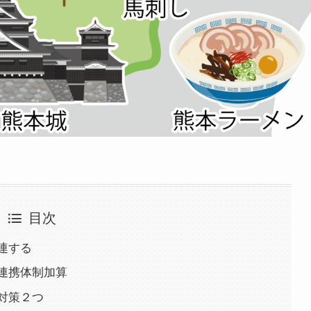
目次
連する
連携体制加算
対策２つ