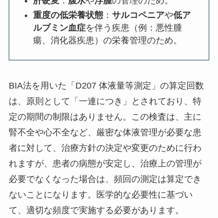
肝硬変
：
腹水
や
浮腫
の管理のため。
重度の低栄養状態
：
サルコペニア
や
低ア
ルブミン血症
を伴う疾患（例：悪性腫
瘍、消化器疾患）の栄養管理のため。
BIA法を用いた「D207 体液量等測定」の算定回数
は、原則として「一連につき」とされており、特
定の期間の制限はありません。この検査は、主に
腎不全や心不全など、厳密な体液管理が必要な患
者に対して、治療方針の決定や変更のために行わ
れますが、患者の病態が安定し、治療上の管理が
必要でなくなった場合は、頻回の測定は算定でき
ないことになります。医学的な必要性に基づい
て、適切な頻度で実施する必要があります。