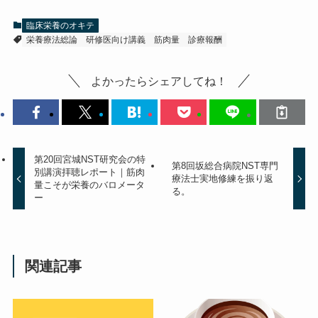
臨床栄養のオキテ
栄養療法総論
研修医向け講義
筋肉量
診療報酬
よかったらシェアしてね！
第20回宮城NST研究会の特
第8回坂総合病院NST専門
別講演拝聴レポート｜筋肉
療法士実地修練を振り返
量こそが栄養のバロメータ
る。
ー
関連記事