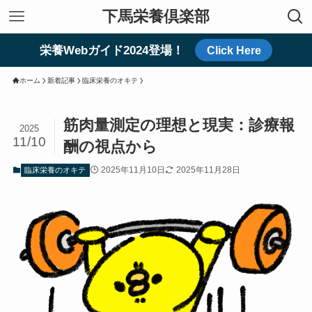
下馬栄養倶楽部
栄養Webガイド2024登場！
Click Here
ホーム
新着記事
臨床栄養のオキテ
筋肉量測定の理想と現実：診療報
2025
11/10
酬の視点から
2025年11月10日
2025年11月28日
臨床栄養のオキテ