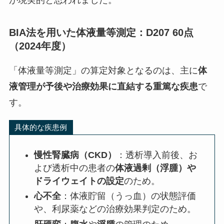
BIA法を用いた体液量等測定：D207 60点
（2024年度）
「体液量等測定」の算定対象となるのは、主に
体
液管理が予後や治療効果に直結する重篤な疾患
で
す。
具体的な疾患例
慢性腎臓病（CKD）
：透析導入前後、お
よび透析中の患者の
体液過剰（浮腫）
や
ドライウェイトの設定
のため。
心不全
：体液貯留（うっ血）の状態評価
や、利尿薬などの治療効果判定のため。