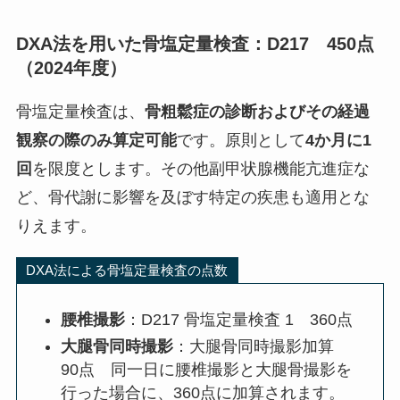
DXA法を用いた骨塩定量検査：D217 450点
（2024年度）
骨塩定量検査は、
骨粗鬆症の診断およびその経過
観察の際のみ算定可能
です。原則として
4か月に1
回
を限度とします。その他副甲状腺機能亢進症な
ど、骨代謝に影響を及ぼす特定の疾患も適用とな
りえます。
DXA法による骨塩定量検査の点数
腰椎撮影
：D217 骨塩定量検査 1 360点
大腿骨同時撮影
：大腿骨同時撮影加算
90点 同一日に腰椎撮影と大腿骨撮影を
行った場合に、360点に加算されます。